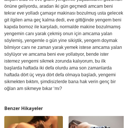
önüne geliyordu, aradan iki gün geçmedi amcam beni
tekrar eve yolladı çamaşır makinası bozulmuş usta gelecek
git ilgilen ama geç kalma dedi, eve gittiğinde yengem beni
kapıda bornoz ile karşıladı, normalde makine bozulmamış
yengemin canı yarak çekmiş onun için amcama yalan
söylemiş, yengemle o gün yine sikiştik, yengem doymak
bilmiyor canı ne zaman yarak yemek istese amcama yalan
söylüyor ve amcama beni eve yollatıyor, bende ister
istemez yengemi sikmek zorunda kalıyorum, bu ilk
başlarda haftada iki defa olurdu ama son zamanlarda
haftada dört üç veya dört defa olmaya başladı, yengemi
sikmekten bıktım, şimdisizlerde bana hak verin genç bir
oğlan am sikmeye bıkar ‘mı?
Benzer Hikayeler