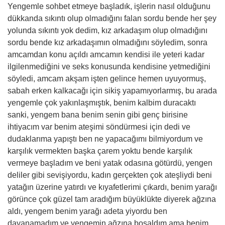
Yengemle sohbet etmeye başladık, işlerin nasıl olduğunu
dükkanda sıkıntı olup olmadığını falan sordu bende her şey
yolunda sıkıntı yok dedim, kız arkadaşım olup olmadığını
sordu bende kız arkadaşımın olmadığını söyledim, sonra
amcamdan konu açıldı amcamın kendisi ile yeteri kadar
ilgilenmediğini ve seks konusunda kendisine yetmediğini
söyledi, amcam akşam işten gelince hemen uyuyormuş,
sabah erken kalkacağı için sikiş yapamıyorlarmış, bu arada
yengemle çok yakınlaşmıştık, benim kalbim duracaktı
sanki, yengem bana benim senin gibi genç birisine
ihtiyacım var benim ateşimi söndürmesi için dedi ve
dudaklarıma yapıştı ben ne yapacağımı bilmiyordum ve
karşılık vermekten başka çarem yoktu bende karşılık
vermeye başladım ve beni yatak odasına götürdü, yengen
deliler gibi sevişiyordu, kadın gerçekten çok ateşliydi beni
yatağın üzerine yatırdı ve kıyafetlerimi çıkardı, benim yarağı
görünce çok güzel tam aradığım büyüklükte diyerek ağzına
aldı, yengem benim yarağı adeta yiyordu ben
dayanamadım ve yengemin ağzına boşaldım ama benim