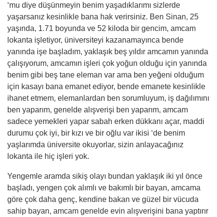
‘mu diye düşünmeyin benim yaşadıklarımı sizlerde
yaşarsanız kesinlikle bana hak verirsiniz. Ben Sinan, 25
yaşında, 1.71 boyunda ve 52 kiloda bir gencim, amcam
lokanta işletiyor, üniversiteyi kazanamayınca bende
yanında işe başladım, yaklaşık beş yıldır amcamın yanında
çalışıyorum, amcamın işleri çok yoğun olduğu için yanında
benim gibi beş tane eleman var ama ben yeğeni olduğum
için kasayı bana emanet ediyor, bende emanete kesinlikle
ihanet etmem, elemanlardan ben sorumluyum, iş dağılımını
ben yaparım, genelde alışverişi ben yaparım, amcam
sadece yemekleri yapar sabah erken dükkanı açar, maddi
durumu çok iyi, bir kızı ve bir oğlu var ikisi ‘de benim
yaşlarımda üniversite okuyorlar, sizin anlayacağınız
lokanta ile hiç işleri yok.
Yengemle aramda sikiş olayı bundan yaklaşık iki yıl önce
başladı, yengen çok alımlı ve bakımlı bir bayan, amcama
göre çok daha genç, kendine bakan ve güzel bir vücuda
sahip bayan, amcam genelde evin alışverişini bana yaptırır