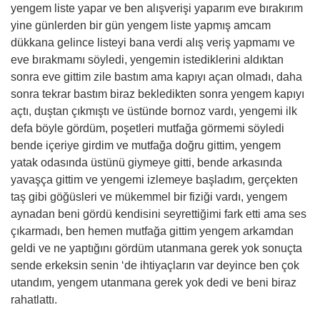
yengem liste yapar ve ben alışverişi yaparım eve bırakırım
yine günlerden bir gün yengem liste yapmış amcam
dükkana gelince listeyi bana verdi alış veriş yapmamı ve
eve bırakmamı söyledi, yengemin istediklerini aldıktan
sonra eve gittim zile bastım ama kapıyı açan olmadı, daha
sonra tekrar bastım biraz bekledikten sonra yengem kapıyı
açtı, duştan çıkmıştı ve üstünde bornoz vardı, yengemi ilk
defa böyle gördüm, poşetleri mutfağa görmemi söyledi
bende içeriye girdim ve mutfağa doğru gittim, yengem
yatak odasında üstünü giymeye gitti, bende arkasında
yavaşça gittim ve yengemi izlemeye başladım, gerçekten
taş gibi göğüsleri ve mükemmel bir fiziği vardı, yengem
aynadan beni gördü kendisini seyrettiğimi fark etti ama ses
çıkarmadı, ben hemen mutfağa gittim yengem arkamdan
geldi ve ne yaptığını gördüm utanmana gerek yok sonuçta
sende erkeksin senin ‘de ihtiyaçların var deyince ben çok
utandım, yengem utanmana gerek yok dedi ve beni biraz
rahatlattı.