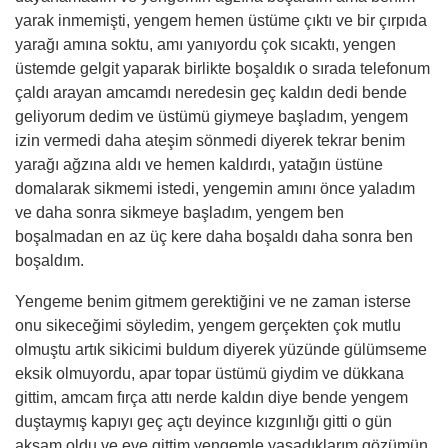
yarak inmemişti, yengem hemen üstüme çıktı ve bir çırpıda
yarağı amına soktu, amı yanıyordu çok sıcaktı, yengen
üstemde gelgit yaparak birlikte boşaldık o sırada telefonum
çaldı arayan amcamdı neredesin geç kaldın dedi bende
geliyorum dedim ve üstümü giymeye başladım, yengem
izin vermedi daha ateşim sönmedi diyerek tekrar benim
yarağı ağzına aldı ve hemen kaldırdı, yatağın üstüne
domalarak sikmemi istedi, yengemin amını önce yaladım
ve daha sonra sikmeye başladım, yengem ben
boşalmadan en az üç kere daha boşaldı daha sonra ben
boşaldım.
Yengeme benim gitmem gerektiğini ve ne zaman isterse
onu sikeceğimi söyledim, yengem gerçekten çok mutlu
olmuştu artık sikicimi buldum diyerek yüzünde gülümseme
eksik olmuyordu, apar topar üstümü giydim ve dükkana
gittim, amcam fırça attı nerde kaldın diye bende yengem
duştaymış kapıyı geç açtı deyince kızgınlığı gitti o gün
akşam oldu ve eve gittim yengemle yaşadıklarım gözümün