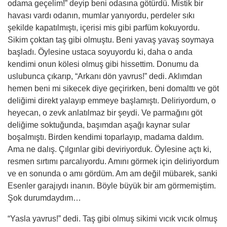
odama geçelim!” deyip beni odasına götürdü. Mistik bir
havası vardı odanın, mumlar yanıyordu, perdeler sıkı
şekilde kapatılmıştı, içerisi mis gibi parfüm kokuyordu.
Sikim
çoktan taş gibi olmuştu. Beni yavaş yavaş soymaya
başladı. Öylesine ustaca soyuyordu
ki
, daha o anda
kendimi onun kölesi olmuş gibi hissettim. Donumu da
uslubunca çıkarıp, “Arkanı dön yavrus!” dedi. Aklımdan
hemen beni mi sikecek diye geçirirken, beni domalttı ve göt
deliğimi direkt yalayıp emmeye başlamıştı. Deliriyordum, o
heyecan, o zevk anlatılmaz bir şeydi. Ve parmağını göt
deliğime soktuğunda, başımdan aşağı kaynar sular
boşalmıştı. Birden kendimi toparlayıp, madama daldım.
Ama ne dalış. Çılgınlar gibi deviriyorduk. Öylesine açtı
ki
,
resmen sırtımı parcalıyordu. Amını görmek için deliriyordum
ve en sonunda o amı gördüm. Am am değil mübarek, sanki
Esenler garajıydı inanın. Böyle büyük bir
am
görmemiştim.
Şok durumdaydım…
“Yasla yavrus!” dedi. Taş gibi olmuş sikimi vıcık vıcık olmuş