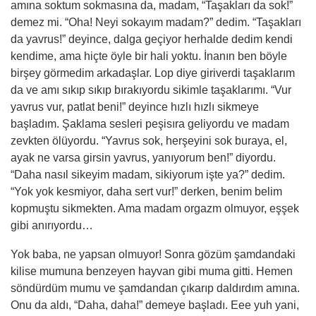
am
ına soktum sokmasına da, madam, “Taşakları da sok!”
demez mi. “Oha! Neyi sokayım madam?” dedim. “Taşakları
da yavrus!” deyince, dalga geçiyor herhalde dedim kendi
kendime, ama hiçte öyle bir hali yoktu. İnanın
ben
böyle
birşey görmedim arkadaşlar. Lop diye giriverdi taşaklarım
da ve
am
ı sıkıp sıkıp bırakıyordu sikimle taşaklarımı. “Vur
yavrus vur, patlat beni!” deyince hızlı hızlı sikmeye
başladım. Ş
aklama
sesleri peşisıra geliyordu ve madam
zevkten ölüyordu. “Yavrus sok, herşeyini sok buraya, el,
ayak ne varsa girsin yavrus, yanıyorum ben!” diyordu.
“Daha nasıl sikeyim madam, sikiyorum işte ya?” dedim.
“Yok yok kesmiyor, daha sert vur!” derken, benim belim
kopmuştu sikmekten. Ama madam orgazm olmuyor, eşş
ek
gibi anırıyordu…
Yok baba, ne yapsan olmuyor! Sonra gözüm şamdandaki
kilise mumuna benzeyen hayvan gibi muma gitti. Hemen
söndürdüm mumu ve şamdandan çıkarıp daldırdım
am
ına.
Onu da aldı, “Daha, daha!” demeye başladı. Eee yuh yani,