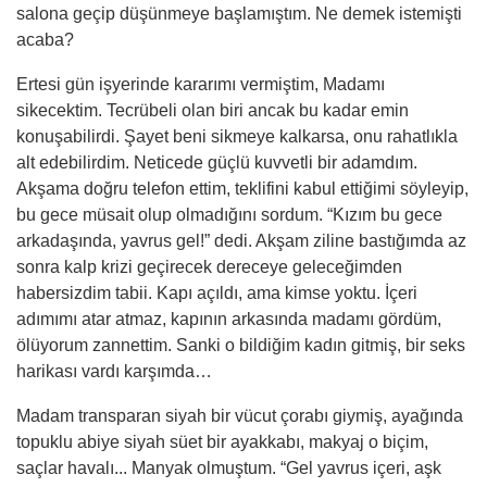
salona geçip düşünmeye başlamıştım. Ne demek istemişti
acaba?
Ertesi gün işyerinde kararımı vermiş
tim
, Madamı
sikecektim. Tecrübeli olan biri ancak bu kadar emin
konuşabilirdi. Ş
ayet
beni sikmeye kalkarsa, onu rahatlıkla
alt edebilirdim. Neticede güçlü kuvvetli bir adamdım.
Akşama doğ
ru
telefon ettim, teklifini kabul ettiğimi söyleyip,
bu gece müsait olup olmadığını sordum. “Kızım bu gece
arkadaşında, yavrus gel!” dedi. Akş
am
ziline bastığımda az
sonra kalp krizi geçirecek dereceye geleceğimden
habersizdim tabii. Kapı açıldı, ama kimse yoktu. İçeri
adımımı atar atmaz, kapının arkasında madamı gördüm,
ölüyorum zannettim. Sanki o bildiğim kadın gitmiş, bir seks
harikası vardı karşımda…
Madam transparan siyah bir vücut çorabı giymiş, ayağında
topuklu abiye siyah süet bir ayakkabı, makyaj o biçim,
saçlar havalı.
..
Manyak olmuştum. “Gel yavrus içeri, aşk