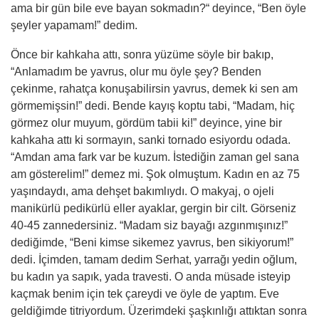
ama bir gün bile eve bayan sokmadın?
“
deyince, “Ben öyle
şeyler yapamam!” dedim.
Önce bir kahkaha attı, sonra yüzüme söyle bir bakıp,
“Anlamadım be yavrus, olur mu öyle şey? Benden
çekinme, rahatça konuşabilirsin yavrus, demek
ki
sen am
görmemişsin!” dedi. Bende
kay
ış koptu tabi, “Madam, hiç
görmez olur muyum, gördüm tabii ki!” deyince, yine bir
kahkaha attı ki sormayın, sanki tornado esiyordu odada.
“Amdan ama fark var be kuzum. İstediğin zaman gel sana
am
gösterelim!” demez mi. Ş
ok
olmuştum. Kadın en az 75
yaşındaydı, ama dehşet bakımlıydı. O makyaj, o ojeli
manikürlü pedikürlü eller ayaklar, gergin bir cilt. Görseniz
40-45 zannedersiniz. “Madam siz bayağı azgı
nm
ışınız!”
dediğimde, “Beni kimse sikemez yavrus, ben sikiyorum!”
dedi. İ
çimden
, tamam dedim Serhat, yarrağı yedin oğlum,
bu kadın ya sapık, yada travesti. O anda müsade isteyip
kaçmak benim için tek çareydi ve öyle
de yapt
ım. Eve
geldiğimde titriyordum. Üzerimdeki şaşkınlığı attıktan sonra