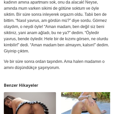
kadının
am
ına apartmanı sok, onu da alacak! Neyse,
amında mum varken sikimi de götüne soktum ve öyle
siktim. Bir süre sonra inleyerek orgazm oldu. Tabii ben de
bittim. “Nasıl yavrus,
am
gördün mü?” diye sordu. Görmez
olaydım, o neydi öyle! “Aman madam, ben değil siz beni
siktiniz, yani anam ağladı, bu ne ya?”
dedim
. “Öyledir
yavrus, bende öyledir. Hele bir de kızımı görsen, ne olurdu
kimbilir!” dedi. “Aman madam
ben
almayım, kalsın!” dedim.
Giyinip çıktım.
Ve bir süre sonra ordan taşındım. Ama halen madamın o
am
ını düşündükçe şaşırıyorum.
Benzer Hikayeler