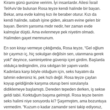
Kiramı günü gunüne veririm. İyi insanlardır. Ailesi İsrail
TelAviv’de bulunan Rosa teyze kendi halinde bir bayan.
Bekar, ama evde kalmış kızı ile beraber oturur. Kızı da
kendi halinde, sabah iş
ine
giden, aksam evine gelen bir
bayan. Benim ş
ans
ıma mıdır nedir, her zaman evde
kalmışlar düştü. Ama evlenmeye pek niyetim olmadı.
Halimden
gayet
memnunum.
En son kirayı vermeye çıktığımda, Rosa teyze, “Gel oğlum
bir çayımızı iç, hiç sokulgan değilsin sen, utanmana gerek
yok!” deyince, samimiyetine güvenip içeri girdim. Başlarda
oldukça tedirgindim, zira sıkılgan bir yapım vardır.
Kadınlara karşı böyle olduğum için, seks hayatım da
tahmin edersiniz
ki
, pek hızlı değil. Rosa teyze çayları
koyup geldiğinde karşıma oturup beni sorularıyla
didiklemeye başlamıştı. Dereden tepeden derken, iş sekse
geldi tabii. Korktuğum başıma gelmişti. Rosa teyze benim
seks halimi niye soruyordu
ki
? Ş
a
şırmıştım, ama bozuntuya
vermedim. “Kuzum o kadar zamandır seni takip ediyoruz,