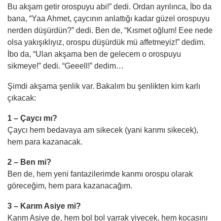
Bu akş
am
getir orospuyu abi!” dedi. Ordan ayrılınca, İbo da
bana, “Yaa Ahmet, çaycının anlattığı kadar güzel orospuyu
nerden düşürdün?” dedi. Ben de, “Kısmet oğlum! Eee nede
olsa yakışı
kl
ıyız, orospu düşürdük mü affetmeyiz!” dedim.
İ
bo
da, “Ulan akşama ben de gelecem o orospuyu
sikmeye!” dedi. “Geeell!” dedim…
Şimdi akşama şenlik var. Bakalım bu şenlikten kim karlı
çıkacak:
1 – Çaycı mı?
Çaycı hem bedavaya
am
sikecek (yani karımı sikecek),
hem para kazanacak.
2 – Ben mi?
Ben de, hem yeni fantazilerimde karımı orospu olarak
göreceğim, hem para kazanacağım.
3 – Karım Asiye mi?
Karım Asiye de, hem bol bol yarrak yiyecek, hem kocasını