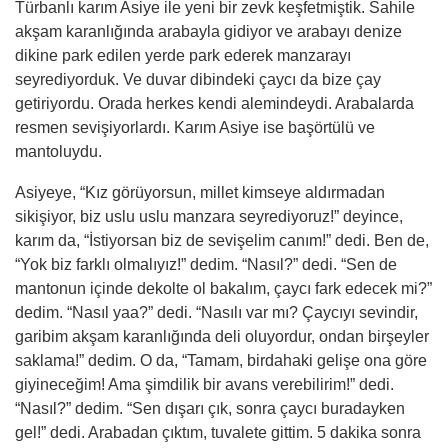
Türbanlı karım Asiye ile yeni bir zevk keşfetmiştik. Sahile
akş
am
karanlığında arabayla gidiyor ve arabayı denize
dikine park edilen yerde park ederek manzarayı
seyrediyorduk. Ve duvar dibindeki çaycı da bize çay
getiriyordu. Orada herkes kendi alemindeydi. Arabalarda
resmen sevişiyorlardı. Karım Asiye ise başörtülü ve
mantoluydu.
Asiyeye, “Kız görüyorsun, millet kimseye aldırmadan
sikişiyor, biz uslu uslu manzara seyrediyoruz!” deyince,
karım da, “İstiyorsan biz de sevişelim canım!” dedi. Ben de,
“Yok biz farklı olmalıyız!” dedim. “Nasıl?” dedi. “Sen de
mantonun içinde dekolte ol bakalım, çaycı fark edecek mi?”
dedim. “Nasıl yaa?” dedi. “Nasılı var mı? Çaycıyı sevindir,
garibim akş
am
karanlığında deli oluyordur, ondan birşeyler
saklama!” dedim. O da, “Tamam, birdahaki gelişe ona göre
giyineceğim! Ama şimdilik bir avans verebilirim!” dedi.
“Nasıl?” dedim. “Sen dışarı çık, sonra çaycı buradayken
gel!” dedi. Arabadan çıktım, tuvalete gittim. 5 dakika sonra