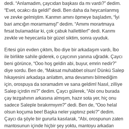
dedi. “Anlamadım, çaycıdan başkası da mı vardı?” dedim.
“Evet, ocakcı da geldi!” dedi. Ben daha da heycanlanmış
ve zevke gelmiş
tim
. Karımın
am
ını öpmeye başladım, “İyi
bari amcığın morarmamış!” dedim. “Amımı morartmaya
fırsat bulamadılar
ki
, çok çabuk hallettiler!” dedi. Karımı
zevkle ve heyecanla bir güzel siktim, sonra uyuduk.
Ertesi gün evden çıktım, İbo diye bir arkadaşım vardı, İbo
ile birlikte sahile giderek, o çaycının yanına uğradık. Çaycı
beni görünce, “Ooo hoş geldin abi, buyur, emrin nedir?”
diye sordu. Ben de, “Maksat muhabbet olsun! Dünkü Salep
hikayesini arkadaşa anlattım, ama devamını bilmediğim
için, orospuya da soramadım ve sana geldim! Nasıl, zilliye
Salep içirdin mi?” dedim. Çaycı gülerek, “Abi onu burada
çay tezgahının arkasına almışım, hazır sota yer, hiç onu
sadece Saleple bırakırmıyım?” dedi. Ben de, “Ooo
helal
olsun koçuma bee! Başka neler yaptınız peki?” dedim.
Çaycı da şöyle bir gururla kasılarak, “Abi, orospunun zaten
mantosunun içinde hiçbir şey yoktu, mantoyu arkadan