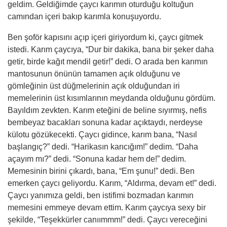
geldim. Geldiğimde çaycı karımın oturduğu koltuğun
cam
ından içeri bakıp karımla konuşuyordu.
Ben şoför kapısını açıp içeri giriyordum
ki
, çaycı gitmek
istedi. Karım çaycıya, “Dur bir dakika, bana bir şeker daha
getir, birde kağıt mendil getir!” dedi. O arada ben karımın
mantosunun önünün tamamen açık olduğunu ve
gömleğinin üst düğmelerinin açık olduğundan iri
memelerinin üst kısımlarının meydanda olduğunu gördüm.
Bayıldım zevkten. Karım eteğini de beline sıyırmış, nefis
bembeyaz bacakları sonuna kadar açıktaydı, nerdeyse
külotu gözükecekti. Çaycı gidince, karım bana, “Nasıl
başlangıç?” dedi. “Harikasın karıcığım!” dedim. “Daha
açayım mı?” dedi. “Sonuna kadar hem de!” dedim.
Memesinin birini çıkardı, bana, “Em şunu!” dedi.
Ben
emerken çaycı geliyordu.
Karım, “Aldırma, devam et!” dedi.
Çaycı yanımıza geldi, ben istifimi bozmadan karımın
memesini emmeye devam ettim. Karım çaycıya sexy bir
şekilde, “Teşekkürler canıımmm!” dedi. Çaycı vereceğini