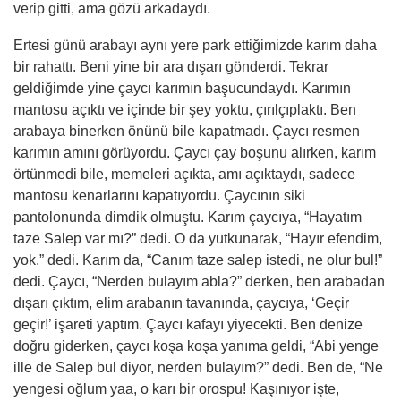
verip gitti, ama gözü arkadaydı.
Ertesi günü arabayı aynı yere park ettiğimizde karım daha
bir rahattı. Beni yine bir ara dışarı gönderdi. Tekrar
geldiğimde yine çaycı karımın başucundaydı. Karımın
mantosu açıktı ve içinde bir şey yoktu, çırılçıplaktı. Ben
arabaya binerken önünü bile kapatmadı. Çaycı resmen
karımın
am
ını görüyordu. Çaycı çay boşunu alırken, karım
örtünmedi bile, memeleri açıkta,
am
ı açıktaydı, sadece
mantosu kenarlarını kapatıyordu. Çaycının siki
pantolonunda dimdik olmuştu. Karım çaycıya, “Hayatım
taze Salep var mı?” dedi. O da yutkunarak, “Hayır
efendim
,
yok.” dedi. Karım da, “Canım taze salep istedi, ne olur bul!”
dedi. Çaycı, “Nerden bulayım abla?” derken, ben arabadan
dışarı çıktım, elim arabanın tavanında, çaycıya, ‘Geçir
geçir!’ işareti yaptım. Çaycı kafayı yiyecekti. Ben denize
doğ
ru
giderken, çaycı koşa koşa yanıma geldi, “Abi yenge
ille de Salep bul diyor, nerden bulayım?” dedi. Ben de, “Ne
yengesi oğlum yaa, o karı bir orospu! Kaşınıyor işte,