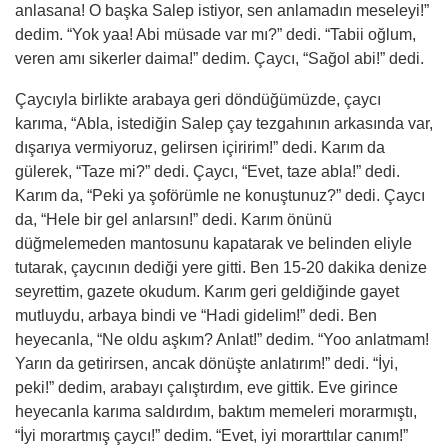
anlasana! O başka Salep istiyor, sen anlamadın meseleyi!”
dedim. “Yok yaa! Abi müsade var mı?” dedi. “Tabii oğlum,
veren
am
ı sikerler daima!” dedim. Çaycı, “Sağol abi!” dedi.
Çaycıyla birlikte arabaya geri döndüğümüzde, çaycı
karıma, “Abla, istediğin Salep çay tezgahının arkasında var,
dışarıya vermiyoruz, gelirsen içiririm!” dedi. Karım da
gülerek, “Taze mi?” dedi. Çaycı, “Evet, taze abla!” dedi.
Karım da, “Peki ya şoförümle ne konuştunuz?” dedi. Çaycı
da, “Hele bir gel anlarsın!” dedi. Karım önünü
düğmelemeden mantosunu kapatarak ve belinden eliyle
tutarak, çaycının dediği yere gitti. Ben 15-20 dakika denize
seyrettim, gazete okudum. Karım geri geldiğinde gayet
mutluydu, arbaya bindi ve “Hadi gidelim!” dedi. Ben
heyecanla, “Ne oldu aşkım? Anlat!” dedim. “Yoo anlatmam!
Yarın da getirirsen, ancak dönüşte anlatırım!” dedi. “İyi,
peki!” dedim, arabayı çalıştırdım, eve gittik. Eve girince
heyecanla karıma saldırdım, baktım memeleri morarmıştı,
“İyi morartmış çaycı!” dedim. “Evet, iyi morarttılar canım!”