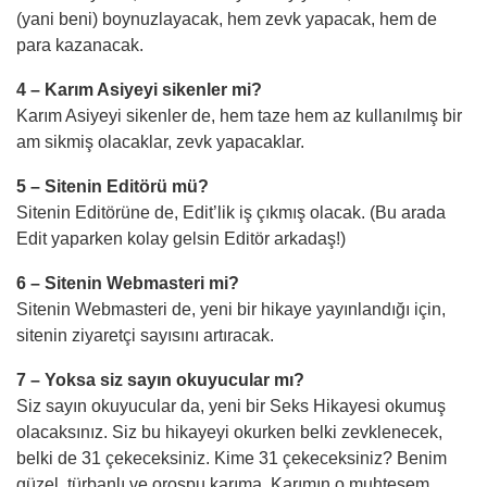
(yani beni) boynuzlayacak, hem zevk yapacak, hem de
para kazanacak.
4 – Karım Asiyeyi sikenler mi?
Karım Asiyeyi sikenler de, hem taze hem az kullanılmış bir
am
sikmiş olacaklar, zevk yapacaklar.
5 – Sitenin Editörü mü?
Sitenin Editörüne de, Edit’lik iş çıkmış olacak. (Bu arada
Edit yaparken kolay gelsin Editör arkadaş!)
6 – Sitenin Webmasteri mi?
Sitenin Webmasteri de, yeni bir hikaye yayınlandığı için,
sitenin ziyaretçi sayısını artıracak.
7 – Yoksa siz sayın okuyucular mı?
Siz sayın okuyucular da, yeni bir Seks Hikayesi okumuş
olacaksınız. Siz bu hikayeyi okurken belki zevklenecek,
belki de 31 çekeceksiniz. Kime 31 çekeceksiniz? Benim
güzel, türbanlı ve orospu karıma. Karımın o muhteş
em