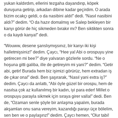
yukarı kaldırdım, ellerini tezgaha dayandırıp, köpek
duruşuna getirip, arkadan dibine kadar
geçirdim
. O arada
bizim ocakçı geldi, o da nasibini aldı!” dedi. “Nasıl nasibini
aldı?” dedim. “O da hazır domalmış ve Salep bekleyen bir
karıyı görür de hiç sikmeden bırakır mı? Ben siktikten sonra
o da kaydı karıya!” dedi.
“Wouww, desene şanslıymışsınız, bir karıyı iki
ki
şi
halletmişsiniz!” dedim. Çaycı, “Hee ya! Abi o orospuyu yine
getirecen mi bee?” diye yalvaran gözlerle sordu. “Ne o
hoşuna gitti galiba, ille de getireyim mi yani?” dedim. “Getir
abi, getir! Burada hem biz işimizi görürüz, hem extradan iş
de çıkar ona!” dedi. Ben şaşırarak, “Nasıl yani extra iş?”
dedim. Çaycı da anlattı, “Abi öyle güzel bir orospu, hem de
nasılsa çok az kullanılmış bir kadın, iyi para eder! Millet o
orospuyu parayla sikmek için sıraya girer valla!” dedi. Ben
de, “Ozaman senle şöyle bir anlaşma yapalım, burada
akşamları onu sana vereyim, kazandığı parayı üçe bölelim,
sen ben ve o paylaşırız!” dedim. Çaycı hemen, “Olur tabi!