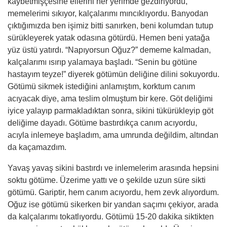
kaybetmişçesine ellerini her yerimde gezdiriyordu,
memelerimi sıkıyor, kalçalarımı mıncıklıyordu. Banyodan
çıktığımızda ben işimiz bitti sanırken, beni kolumdan tutup
sürükleyerek yatak odasına götürdü. Hemen beni yatağa
yüz üstü yatırdı. “Napıyorsun Oğuz?” dememe kalmadan,
kalçalarımı ısırıp yalamaya başladı. “Senin bu götüne
hastayım teyze!” diyerek götümün deliğine dilini sokuyordu.
Götümü sikmek istediğini anlamıştım, korktum canım
acıyacak diye, ama teslim olmuştum bir kere. Göt deliğimi
iyice yalayıp parmakladıktan sonra, sikini tükürükleyip göt
deliğime dayadı. Götüme bastırdıkça canım acıyordu,
acıyla inlemeye başladım, ama umrunda değildim, altından
da kaçamazdım.
Yavaş yavaş sikini bastırdı ve inlemelerim arasında hepsini
soktu götüme. Üzerime yattı ve o şekilde uzun süre sikti
götümü. Gariptir, hem canım acıyordu, hem zevk alıyordum.
Oğuz ise götümü sikerken bir yandan saçımı çekiyor, arada
da kalçalarımı tokatlıyordu. Götümü 15-20 dakika siktikten