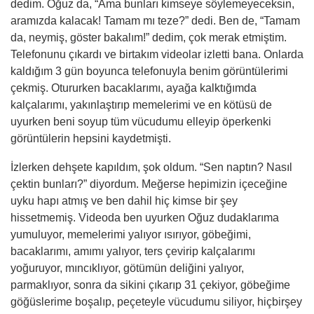
dedim. Oğuz da, “Ama bunları kimseye söylemeyeceksin,
aramızda kalacak! Tamam mı teze?” dedi. Ben de, “Tamam
da, neymiş, göster bakalım!” dedim, çok merak etmiştim.
Telefonunu çıkardı ve birtakım videolar izletti bana. Onlarda
kaldığım 3 gün boyunca telefonuyla benim görüntülerimi
çekmiş. Otururken bacaklarımı, ayağa kalktığımda
kalçalarımı, yakınlaştırıp memelerimi ve en kötüsü de
uyurken beni soyup tüm vücudumu elleyip öperkenki
görüntülerin hepsini kaydetmişti.
İzlerken dehşete kapıldım, şok oldum. “Sen naptın? Nasıl
çektin bunları?” diyordum. Meğerse hepimizin içeceğine
uyku hapı atmış ve ben dahil hiç kimse bir şey
hissetmemiş. Videoda ben uyurken Oğuz dudaklarıma
yumuluyor, memelerimi yalıyor ısırıyor, göbeğimi,
bacaklarımı, amımı yalıyor, ters çevirip kalçalarımı
yoğuruyor, mıncıklıyor, götümün deliğini yalıyor,
parmaklıyor, sonra da sikini çıkarıp 31 çekiyor, göbeğime
göğüslerime boşalıp, peçeteyle vücudumu siliyor, hiçbirşey