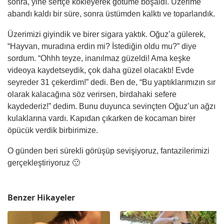
sonra, yine sertçe kökleyerek götüme boşaldı. Üzerime
abandı kaldı bir süre, sonra üstümden kalktı ve toparlandık.
Üzerimizi giyindik ve birer sigara yaktık. Oğuz’a gülerek,
“Hayvan, muradına erdin mi? İstediğin oldu mu?” diye
sordum. “Ohhh teyze, inanılmaz güzeldi! Ama keşke
videoya kaydetseydik, çok daha güzel olacaktı! Evde
seyreder 31 çekerdim!” dedi. Ben de, “Bu yaptıklarımızın sır
olarak kalacağına söz verirsen, birdahaki sefere
kaydederiz!” dedim. Bunu duyunca sevinçten Oğuz’un ağzı
kulaklarına vardı. Kapıdan çıkarken de kocaman birer
öpücük verdik birbirimize.
O günden beri sürekli görüşüp sevişiyoruz, fantazilerimizi
gerçekleştiriyoruz 🙂
Benzer Hikayeler