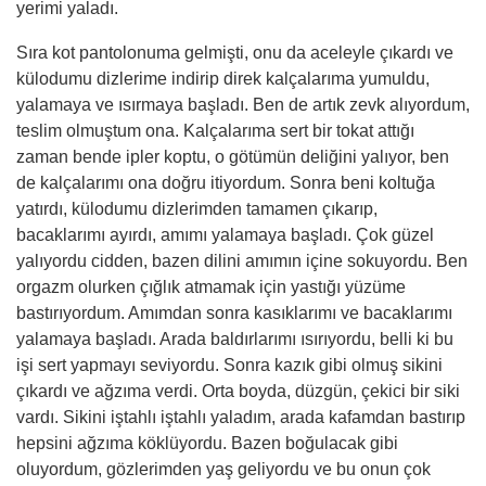
yerimi yaladı.
Sıra kot pantolonuma gelmişti, onu da aceleyle çıkardı ve
külodumu dizlerime indirip direk kalçalarıma yumuldu,
yalamaya ve ısırmaya başladı. Ben de artık zevk alıyordum,
teslim olmuştum ona. Kalçalarıma sert bir tokat attığı
zaman bende ipler koptu, o götümün deliğini yalıyor, ben
de kalçalarımı ona doğru itiyordum. Sonra beni koltuğa
yatırdı, külodumu dizlerimden tamamen çıkarıp,
bacaklarımı ayırdı, amımı yalamaya başladı. Çok güzel
yalıyordu cidden, bazen dilini amımın içine sokuyordu. Ben
orgazm olurken çığlık atmamak için yastığı yüzüme
bastırıyordum. Amımdan sonra kasıklarımı ve bacaklarımı
yalamaya başladı. Arada baldırlarımı ısırıyordu, belli ki bu
işi sert yapmayı seviyordu. Sonra kazık gibi olmuş sikini
çıkardı ve ağzıma verdi. Orta boyda, düzgün, çekici bir siki
vardı. Sikini iştahlı iştahlı yaladım, arada kafamdan bastırıp
hepsini ağzıma köklüyordu. Bazen boğulacak gibi
oluyordum, gözlerimden yaş geliyordu ve bu onun çok