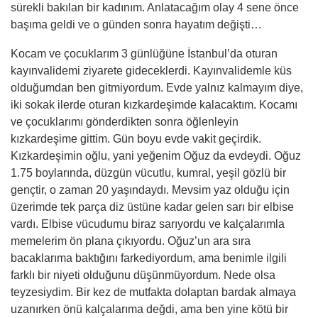
sürekli bakılan bir kadınım. Anlatacağım olay 4 sene önce
başıma geldi ve o günden sonra hayatım değişti…
Kocam ve çocuklarım 3 günlüğüne İstanbul’da oturan
kayınvalidemi ziyarete gideceklerdi. Kayınvalidemle küs
olduğumdan ben gitmiyordum. Evde yalnız kalmayım diye,
iki sokak ilerde oturan kızkardeşimde kalacaktım. Kocamı
ve çocuklarımı gönderdikten sonra öğlenleyin
kızkardeşime gittim. Gün boyu evde vakit geçirdik.
Kızkardeşimin oğlu, yani yeğenim Oğuz da evdeydi. Oğuz
1.75 boylarında, düzgün vücutlu, kumral, yeşil gözlü bir
gençtir, o zaman 20 yaşındaydı. Mevsim yaz olduğu için
üzerimde tek parça diz üstüne kadar gelen sarı bir elbise
vardı. Elbise vücudumu biraz sarıyordu ve kalçalarımla
memelerim ön plana çıkıyordu. Oğuz’un ara sıra
bacaklarıma baktığını farkediyordum, ama benimle ilgili
farklı bir niyeti olduğunu düşünmüyordum. Nede olsa
teyzesiydim. Bir kez de mutfakta dolaptan bardak almaya
uzanırken önü kalçalarıma değdi, ama ben yine kötü bir