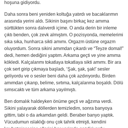
hoşuna gidiyordu.
Daha sonra beni yeniden koltuğa yatırdı ve bacaklarımın
arasında yerini aldı. Sikinin başını birkaç kez amıma
sürttükten sonra dalıverdi içime. O anda derin bir inleme
çıktı benden, çok zevk almıştım. O pozisyonda, memelerimi
sıka sıka, hunharca sikti amımı. Orgazm üstüne orgazm
oluyordum. Sonra sikini amımdan çıkardı ve “Teyze domal!”
dedi, hemen dediğini yaptım. Arkama geçti ve yine amıma
kökledi. Kalçalarımı tokatlaya tokatlaya sikti amımı. Bir ara
çok sert girip çıkmaya başladı, ‘Şak, şak, şak!’ sesler
geliyordu ve o sesler beni daha çok azdırıyordu. Birden
amımdan çıkarıp, belime, sırtıma, kalçalarıma boşaldı. Dölü
sımsıcaktı ve tüm arkama yayılmıştı.
Ben domalık haldeyken önüme geçti ve ağzıma verdi.
Sikini yalayarak döllerden temizledim, sonra banyoya
gittim, tabi o da arkamdan geldi. Beraber banyo yaptık.
Vücudumun ıslaklığı onu çok tahrik etmişti, kendini