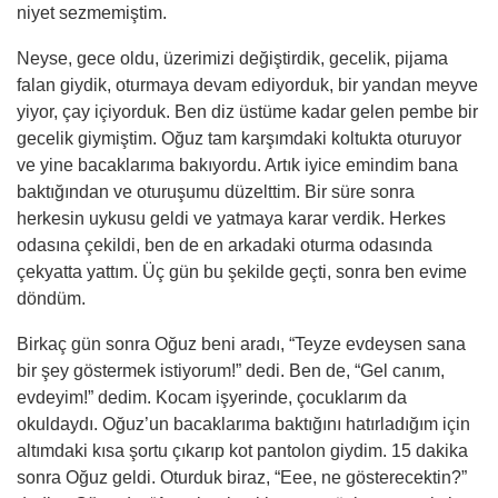
niyet sezmemiştim.
Neyse, gece oldu, üzerimizi değiştirdik, gecelik, pijama
falan giydik, oturmaya devam ediyorduk, bir yandan meyve
yiyor, çay içiyorduk. Ben diz üstüme kadar gelen pembe bir
gecelik giymiştim. Oğuz tam karşımdaki koltukta oturuyor
ve yine bacaklarıma bakıyordu. Artık iyice emindim bana
baktığından ve oturuşumu düzelttim. Bir süre sonra
herkesin uykusu geldi ve yatmaya karar verdik. Herkes
odasına çekildi, ben de en arkadaki oturma odasında
çekyatta yattım. Üç gün bu şekilde geçti, sonra ben evime
döndüm.
Birkaç gün sonra Oğuz beni aradı, “Teyze evdeysen sana
bir şey göstermek istiyorum!” dedi. Ben de, “Gel canım,
evdeyim!” dedim. Kocam işyerinde, çocuklarım da
okuldaydı. Oğuz’un bacaklarıma baktığını hatırladığım için
altımdaki kısa şortu çıkarıp kot pantolon giydim. 15 dakika
sonra Oğuz geldi. Oturduk biraz, “Eee, ne gösterecektin?”