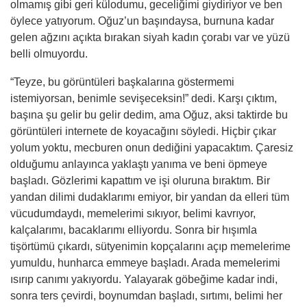
olmamış gibi geri külodumu, geceliğimi giydiriyor ve ben
öylece yatıyorum. Oğuz’un başındaysa, burnuna kadar
gelen ağzını açıkta bırakan siyah kadın çorabı var ve yüzü
belli olmuyordu.
“Teyze, bu görüntüleri başkalarına göstermemi
istemiyorsan, benimle sevişeceksin!” dedi. Karşı çıktım,
başına şu gelir bu gelir dedim, ama Oğuz, aksi taktirde bu
görüntüleri internete de koyacağını söyledi. Hiçbir çıkar
yolum yoktu, mecburen onun dediğini yapacaktım. Çaresiz
olduğumu anlayınca yaklaştı yanıma ve beni öpmeye
başladı. Gözlerimi kapattım ve işi oluruna bıraktım. Bir
yandan dilimi dudaklarımı emiyor, bir yandan da elleri tüm
vücudumdaydı, memelerimi sıkıyor, belimi kavrıyor,
kalçalarımı, bacaklarımı elliyordu. Sonra bir hışımla
tişörtümü çıkardı, sütyenimin kopçalarını açıp memelerime
yumuldu, hunharca emmeye başladı. Arada memelerimi
ısırıp canımı yakıyordu. Yalayarak göbeğime kadar indi,
sonra ters çevirdi, boynumdan başladı, sırtımı, belimi her