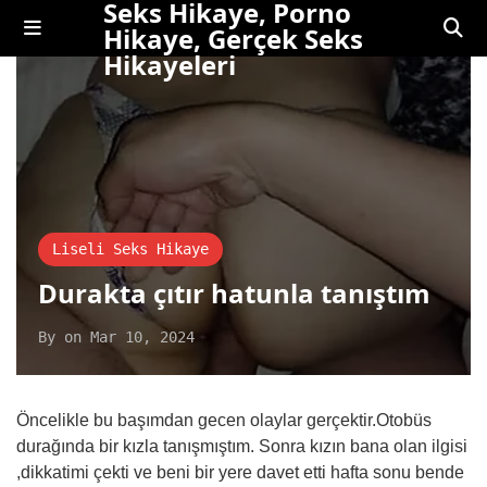
Seks Hikaye, Porno
Hikaye, Gerçek Seks
Hikayeleri
Liseli Seks Hikaye
Durakta çıtır hatunla tanıştım
By
on
Mar 10, 2024
Öncelikle bu başımdan gecen olaylar gerçektir.Otobüs
durağında bir kızla tanışmıştım. Sonra kızın bana olan ilgisi
,dikkatimi çekti ve beni bir yere davet etti hafta sonu bende