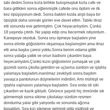
tabi dedim.Sonra kızla birlikte buluşmuştuk kızla cafe ve
bara gittikten sonra eğlenmiştik cafede onu öptüm ve ilk
kez öpüşüyorum dedi. Sonra baktım kızda alıştı baya bir
öpüştük daha sonraki günler eve davet ettim .Tabiki itiraz
etti sonunda eve getirmiştim. Çok heyacanlıydım. Çünkü
18 yaşında çıtırdı. Ne yapip edip onu becermek istiyordum .
Kanepeye oturduk. Sonra onu öpmeye başladım yine
sonra elimle göğüslerini okşamaya başlamıştım ama itiraz
etti ama başka çaresi yoktu.Sonra benim odama gittik
sonra yatağa yattık ve onun badisini çıkardım baya
heyecanlıydım.Çünkü kızın göğüslerini yumaşak ve çok
güzeldi sonra çikolta getirdim ve uçlarına sürdüm ve iştahla
yalamaya başladım.inanılmaz zevkliydi sonra başdım
yavaşca pantolunun düşmelerini indirdim. Amı mühtişti ve
iştahla vajinasını yalamaya başladım. Sıra onda idi siki
çıkardım ve kazık gibiydi. Görünce şaşırdı hiç ömründe sik
görmemişti sonra sikime çikolatayı sürdüm resmen
dondurma yalar gibi yalıyordu ve sonunda ağzına
boşaldım. Sıra kızı sikmeye gelmişti götü müthişti ve