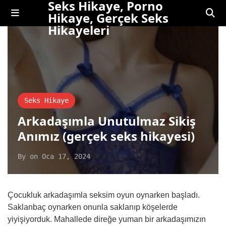
Seks Hikaye, Porno
Hikaye, Gerçek Seks
Hikayeleri
Seks Hikaye
Arkadaşımla Unutulmaz Sikiş
Anımız (gerçek seks hikayesi)
By
on
Oca 17, 2024
Çocukluk arkadaşımla seksim oyun oynarken başladı.
Saklanbaç oynarken onunla saklanıp köşelerde
yiyişiyorduk. Mahallede direğe yuman bir arkadaşımızın