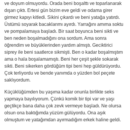
ve doyum olmuyordu. Orada beni boşalttı ve toparlanarak
dışarı çıktı. Ertesi gün bizim eve geldi ve odama girer
girmez kapıyı kitledi. Sikini çıkardı ve beni yatağa yatırdı.
Üstümü soyarak bacaklarımı ayırdı. Yarrağını amıma soktu
ve pompalamaya başladı. Bir saat boyunca beni sikti ve
ben neden boşalmadığını ona sordum. Ama sonra
öğrendim ve büyüklerinden yardım almıştı. Geciktirici
siprey ile beni saatlerce sikmişti. Ben o kadar boşalmıştım
ama o hala boşalamamıştı. Beni her çeşit şekle sokarak
sikti. Beni sikerken gördüğüm tipi beni hep güldürüyordu.
Çok terliyordu ve bende yanımda o yüzden bol peçete
saklıyordum.
Küçüklüğümden bu yaşıma kadar onunla birlikte seks
yapmaya bayılıyorum. Çünkü komik bir tipi var ve yaşı
geçtikçe bana daha çok zevk vermeye başladı. Ne olursa
olsun ona baktığımda yüzüm gülüyordu. Ona aşık
olmuştum ve yatağımdan ayırmadığım erkek haline geldi.