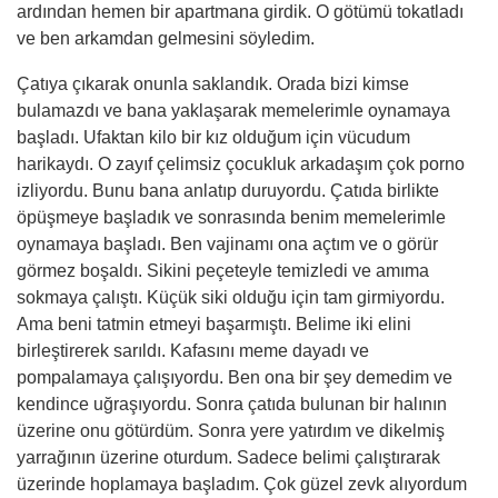
ardından hemen bir apartmana girdik. O götümü tokatladı
ve ben arkamdan gelmesini söyledim.
Çatıya çıkarak onunla saklandık. Orada bizi kimse
bulamazdı ve bana yaklaşarak memelerimle oynamaya
başladı. Ufaktan kilo bir kız olduğum için vücudum
harikaydı. O zayıf çelimsiz çocukluk arkadaşım çok porno
izliyordu. Bunu bana anlatıp duruyordu. Çatıda birlikte
öpüşmeye başladık ve sonrasında benim memelerimle
oynamaya başladı. Ben vajinamı ona açtım ve o görür
görmez boşaldı. Sikini peçeteyle temizledi ve amıma
sokmaya çalıştı. Küçük siki olduğu için tam girmiyordu.
Ama beni tatmin etmeyi başarmıştı. Belime iki elini
birleştirerek sarıldı. Kafasını meme dayadı ve
pompalamaya çalışıyordu. Ben ona bir şey demedim ve
kendince uğraşıyordu. Sonra çatıda bulunan bir halının
üzerine onu götürdüm. Sonra yere yatırdım ve dikelmiş
yarrağının üzerine oturdum. Sadece belimi çalıştırarak
üzerinde hoplamaya başladım. Çok güzel zevk alıyordum