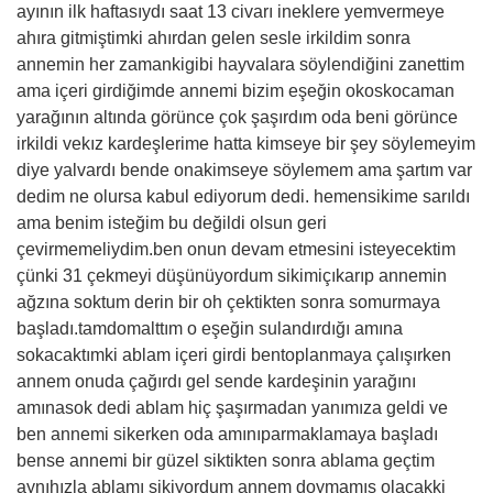
ayının ilk haftasıydı saat 13 civarı ineklere yemvermeye
ahıra gitmiştimki ahırdan gelen sesle irkildim sonra
annemin her zamankigibi hayvalara söylendiğini zanettim
ama içeri girdiğimde annemi bizim eşeğin okoskocaman
yarağının altında görünce çok şaşırdım oda beni görünce
irkildi vekız kardeşlerime hatta kimseye bir şey söylemeyim
diye yalvardı bende onakimseye söylemem ama şartım var
dedim ne olursa kabul ediyorum dedi. hemensik
ime sarıldı
ama benim isteğim bu değildi olsun geri
çevirmemeliydim.ben onun devam etmesini isteyecektim
çünki 31 çekmeyi düşünüyordum sikimiçıkarıp annemin
ağzına soktum derin bir oh çektikten sonra somurmaya
başladı.tamdomalttım o eşeğin sulandırdığı amına
sokacaktımki ablam içeri girdi bentoplanmaya çalışırken
annem onuda çağırdı gel sende kardeşinin yarağını
amınasok dedi ablam hiç şaşırmadan yanımıza geldi ve
ben annemi sikerken oda amınıparmaklamaya başladı
bense annemi bir güzel siktikten sonra ablama geçtim
aynıhızla ablamı sikiyordum annem doymamış olacakki