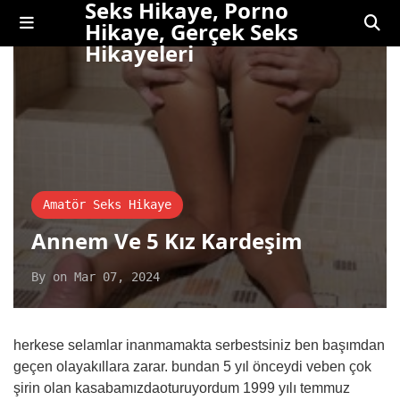
Seks Hikaye, Porno
Hikaye, Gerçek Seks
Hikayeleri
Amatör Seks Hikaye
Annem Ve 5 Kız Kardeşim
By
on
Mar 07, 2024
herkese selamlar inanmamakta serbestsiniz ben başımdan
geçen olayakıllara zarar. bundan 5 yıl önceydi veben çok
şirin olan kasabamızdaoturuyordum 1999 yılı temmuz